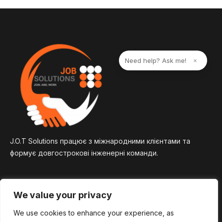
e
r
n
a
t
i
Need help? Ask me!
×
v
e
:
J.O.T Solutions працює з міжнародними клієнтами та
формує довгострокові інженерні команди.
We value your privacy
We use cookies to enhance your experience, as