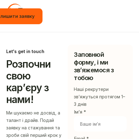
алишити заявку
Головна
Вакансії
Let's get in touch
Стажування
Заповнюй
Розпочни
форму, і ми
Навчання
зв’яжемося з
свою
тобою
Події
кар’єру з
Наші рекрутери
JOT App
нами!
зв’яжуться протягом 1–
Новини
3 днів
Ім’я *
Ми шукаємо не досвід, а
Контакти
талант і драйв. Подай
заявку на стажування та
Українська
зроби свій перший крок у
Email *