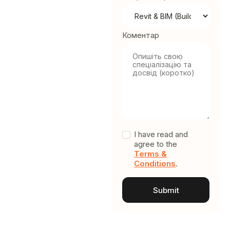
Коментар
I have read and
agree to the
Terms &
Conditions
.
A
l
t