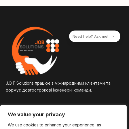
n
a
t
i
v
e
Need help? Ask me!
×
:
J.O.T Solutions працює з міжнародними клієнтами та
формує довгострокові інженерні команди.
We value your privacy
We use cookies to enhance your experience, as