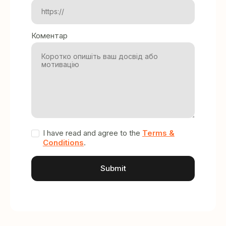
Коментар
I have read and agree to the
Terms &
Conditions
.
A
l
t
e
r