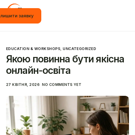
алишити заявку
Головна
A
Вакансії
l
t
EDUCATION & WORKSHOPS
,
UNCATEGORIZED
Стажування
e
Якою повинна бути якісна
r
n
Навчання
онлайн-освіта
a
t
Події
i
27 КВІТНЯ, 2026
NO COMMENTS YET
v
JOT App
e
:
Новини
Контакти
Українська