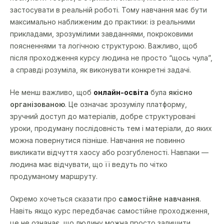
застосувати в реальній роботі. Тому навчання має бути
максимально наближеним до практики: із реальними
прикладами, зрозумілими завданнями, покроковими
поясненнями та логічною структурою. Важливо, щоб
після проходження курсу людина не просто “щось чула”,
а справді розуміла, як виконувати конкретні задачі.
Не менш важливо, щоб
онлайн-освіта
була
якісно
організованою
. Це означає зрозумілу платформу,
зручний доступ до матеріалів, добре структуровані
уроки, продуману послідовність тем і матеріали, до яких
можна повернутися пізніше. Навчання не повинно
викликати відчуття хаосу або розгубленості. Навпаки —
людина має відчувати, що її ведуть по чітко
продуманому маршруту.
Окремо хочеться сказати про
самостійне навчання
.
Навіть якщо курс передбачає самостійне проходження,
це не означає, що людину можна просто залишити