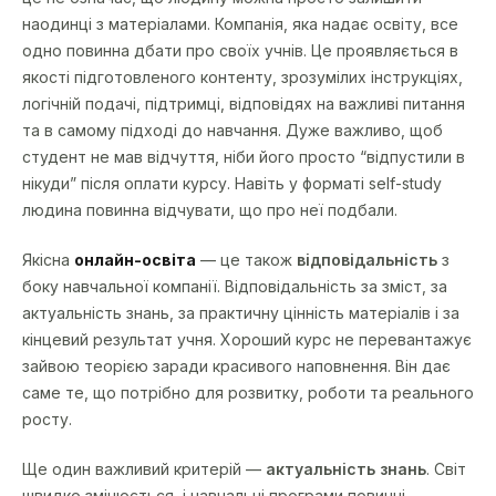
наодинці з матеріалами. Компанія, яка надає освіту, все
одно повинна дбати про своїх учнів. Це проявляється в
якості підготовленого контенту, зрозумілих інструкціях,
логічній подачі, підтримці, відповідях на важливі питання
та в самому підході до навчання. Дуже важливо, щоб
студент не мав відчуття, ніби його просто “відпустили в
нікуди” після оплати курсу. Навіть у форматі self-study
людина повинна відчувати, що про неї подбали.
Якісна
онлайн-освіта
— це також
відповідальність
з
боку навчальної компанії. Відповідальність за зміст, за
актуальність знань, за практичну цінність матеріалів і за
кінцевий результат учня. Хороший курс не перевантажує
зайвою теорією заради красивого наповнення. Він дає
саме те, що потрібно для розвитку, роботи та реального
росту.
Ще один важливий критерій —
актуальність знань
. Світ
швидко змінюється, і навчальні програми повинні