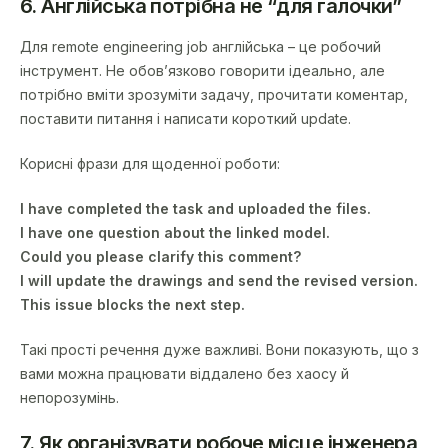
6. Англійська потрібна не “для галочки”
Для remote engineering job англійська – це робочий
інструмент. Не обов’язково говорити ідеально, але
потрібно вміти зрозуміти задачу, прочитати коментар,
поставити питання і написати короткий update.
Корисні фрази для щоденної роботи:
I have completed the task and uploaded the files.
I have one question about the linked model.
Could you please clarify this comment?
I will update the drawings and send the revised version.
This issue blocks the next step.
Такі прості речення дуже важливі. Вони показують, що з
вами можна працювати віддалено без хаосу й
непорозумінь.
7. Як організувати робоче місце інженера