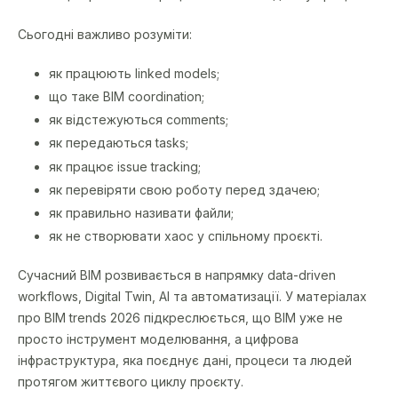
Сьогодні важливо розуміти:
як працюють linked models;
що таке BIM coordination;
як відстежуються comments;
як передаються tasks;
як працює issue tracking;
як перевіряти свою роботу перед здачею;
як правильно називати файли;
як не створювати хаос у спільному проєкті.
Сучасний BIM розвивається в напрямку data-driven
workflows, Digital Twin, AI та автоматизації. У матеріалах
про BIM trends 2026 підкреслюється, що BIM уже не
просто інструмент моделювання, а цифрова
інфраструктура, яка поєднує дані, процеси та людей
протягом життєвого циклу проєкту.