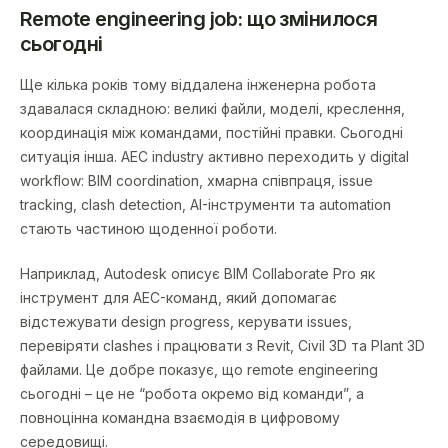
Remote engineering job: що змінилося
сьогодні
Ще кілька років тому віддалена інженерна робота
здавалася складною: великі файли, моделі, креслення,
координація між командами, постійні правки. Сьогодні
ситуація інша. AEC industry активно переходить у digital
workflow: BIM coordination, хмарна співпраця, issue
tracking, clash detection, AI-інструменти та automation
стають частиною щоденної роботи.
Наприклад, Autodesk описує BIM Collaborate Pro як
інструмент для AEC-команд, який допомагає
відстежувати design progress, керувати issues,
перевіряти clashes і працювати з Revit, Civil 3D та Plant 3D
файлами. Це добре показує, що remote engineering
сьогодні – це не “робота окремо від команди”, а
повноцінна командна взаємодія в цифровому
середовищі.