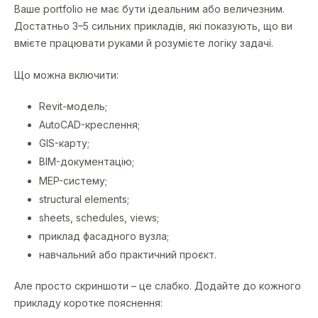
Ваше portfolio не має бути ідеальним або величезним.
Достатньо 3–5 сильних прикладів, які показують, що ви
вмієте працювати руками й розумієте логіку задачі.
Що можна включити:
Revit-модель;
AutoCAD-креслення;
GIS-карту;
BIM-документацію;
MEP-систему;
structural elements;
sheets, schedules, views;
приклад фасадного вузла;
навчальний або практичний проєкт.
Але просто скриншоти – це слабко. Додайте до кожного
прикладу коротке пояснення: