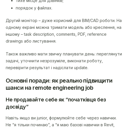
тихе місце для дзвінків;
порядок у файлах.
Другий монітор – дуже корисний для BIM/CAD роботи. На
одному екрані можна тримати модель або креслення, на
іншому – task description, comments, PDF, reference
drawings або листування.
Також важливо мати звичку планувати день: переглянути
задачі, уточнити незрозуміле, виконати роботу,
перевірити результат і надіслати update.
Основні поради: як реально підвищити
шанси на remote engineering job
Не продавайте себе як “початківця без
досвіду”
Навіть якщо ви junior, формулюйте себе через навички.
Не “я тільки починаю”, а “я маю базові навички в Revit,