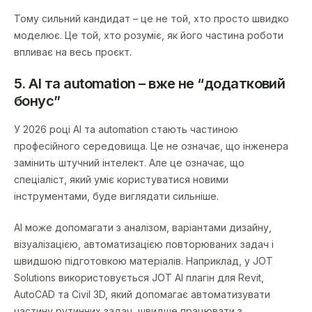
Тому сильний кандидат – це не той, хто просто швидко
моделює. Це той, хто розуміє, як його частина роботи
впливає на весь проєкт.
5. AI та automation – вже не “додатковий
бонус”
У 2026 році AI та automation стають частиною
професійного середовища. Це не означає, що інженера
замінить штучний інтелект. Але це означає, що
спеціаліст, який уміє користуватися новими
інструментами, буде виглядати сильніше.
AI може допомагати з аналізом, варіантами дизайну,
візуалізацією, автоматизацією повторюваних задач і
швидшою підготовкою матеріалів. Наприклад, у JOT
Solutions використовується JOT AI плагін для Revit,
AutoCAD та Civil 3D, який допомагає автоматизувати
частину рутинних задач, швидше працювати з