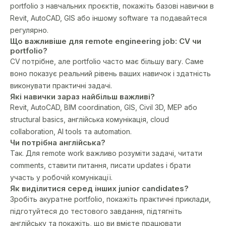
portfolio з навчальних проєктів, покажіть базові навички в
Revit, AutoCAD, GIS або іншому software та подавайтеся
регулярно.
Що важливіше для remote engineering job: CV чи
portfolio?
CV потрібне, але portfolio часто має більшу вагу. Саме
воно показує реальний рівень ваших навичок і здатність
виконувати практичні задачі.
Які навички зараз найбільш важливі?
Revit, AutoCAD, BIM coordination, GIS, Civil 3D, MEP або
structural basics, англійська комунікація, cloud
collaboration, AI tools та automation.
Чи потрібна англійська?
Так. Для remote work важливо розуміти задачі, читати
comments, ставити питання, писати updates і брати
участь у робочій комунікації.
Як виділитися серед інших junior candidates?
Зробіть акуратне portfolio, покажіть практичні приклади,
підготуйтеся до тестового завдання, підтягніть
англійську та покажіть, що ви вмієте працювати