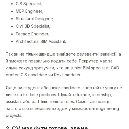
GIS Specialist;
MEP Engineer;
Structural Designer;
Civil 3D Specialist;
Facade Engineer;
Architectural BIM Assistant.
Так ви не тільки швидше знайдете релевантні вакансії, а
й зможете правильно подати себе. Рекрутер має за
кілька секунд зрозуміти, хто ви: junior BIM specialist, CAD
drafter, GIS candidate чи Revit modeler.
Якщо ви студент або junior candidate, звертайте увагу не
лише на full-time positions. Шукайте trainee, internship,
assistant або part-time remote roles. Саме такі позиції
часто стають першим входом у міжнародні engineering
projects.
2. CV має бути готове, але не