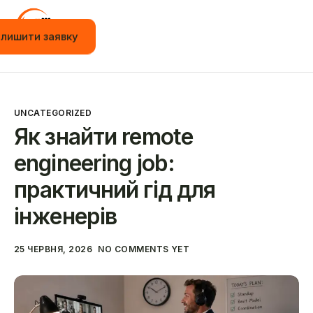
алишити заявку
Головна
A
Вакансії
l
t
UNCATEGORIZED
Стажування
e
Як знайти remote
r
n
Навчання
engineering job:
a
t
Події
практичний гід для
i
v
JOT App
інженерів
e
:
Новини
25 ЧЕРВНЯ, 2026
NO COMMENTS YET
Контакти
Українська