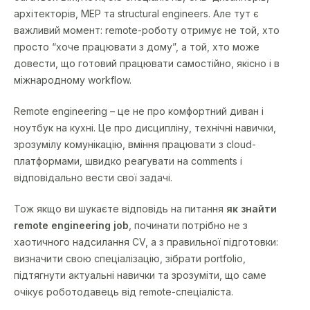
архітекторів, MEP та structural engineers. Але тут є
важливий момент: remote-роботу отримує не той, хто
просто “хоче працювати з дому”, а той, хто може
довести, що готовий працювати самостійно, якісно і в
міжнародному workflow.
Remote engineering – це не про комфортний диван і
ноутбук на кухні. Це про дисципліну, технічні навички,
зрозумілу комунікацію, вміння працювати з cloud-
платформами, швидко реагувати на comments і
відповідально вести свої задачі.
Тож якщо ви шукаєте відповідь на питання
як знайти
remote engineering job
, починати потрібно не з
хаотичного надсилання CV, а з правильної підготовки:
визначити свою спеціалізацію, зібрати portfolio,
підтягнути актуальні навички та зрозуміти, що саме
очікує роботодавець від remote-спеціаліста.