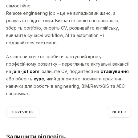
самостійно.
Remote engineering job – це не випадковий шанс, а
результат підготовки. Визначте свою спеціалізацію,
зберіть portfolio, оновіть CV, розвивайте англійську,
вивчайте сучасні workflow, AI та automation – і
подавайтеся системно.
А якщо ви хочете зробити наступний крок у
професійному розвитку – перегляньте актуальні вакансії
на
join-jot.com
, залиште CV, подайтеся на
стажування
або оберіть
курс
, який допоможе посилити практичні
навички для роботи в engineering, BIM/Revit/GIS та AEC-
напрямках.
PREVIOUS
NEXT
Залишити відповідь