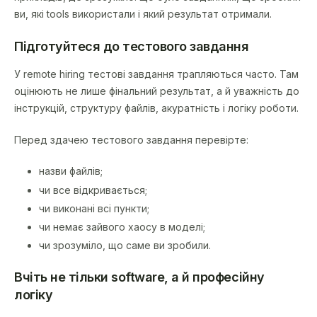
ви, які tools використали і який результат отримали.
Підготуйтеся до тестового завдання
У remote hiring тестові завдання трапляються часто. Там
оцінюють не лише фінальний результат, а й уважність до
інструкцій, структуру файлів, акуратність і логіку роботи.
Перед здачею тестового завдання перевірте:
назви файлів;
чи все відкривається;
чи виконані всі пункти;
чи немає зайвого хаосу в моделі;
чи зрозуміло, що саме ви зробили.
Вчіть не тільки software, а й професійну
логіку